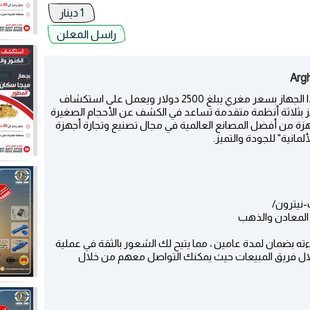
1 دينار
راسل المعلن
أحدث هذه الأجهزة هو Great Neutron . يأتي هذا الجهاز بسعر مغري يبلغ 2500 دولار ويعمل على استكشاف
ثلاثة أنظمة متقدمة تساعد في الكشف عن الأحجام الصغيرة
15 مترًا. تأتي هذه الأجهزة من أفضل المصانع العالمية في مجال تصنيع وتجارة أجهزة
انية" للجودة والتميز.
Gr جودة المنتج وكفاءته بضمان لمدة عامين ، مما يتيح لك الشعور بالثقة في عملية
لال فريق المبيعات حيث يمكنك التواصل معهم من خلال