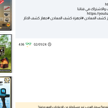
والاشتراك في قناتنا
https://yo
شف المعادن #اجهزة كشف المعادن #جهاز كشف الاثار
436
02/01/24
نقوصا! سوق العرب غير مسؤولة عن الإعلانات المعروضة!