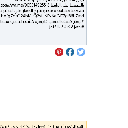
بالضغط على الرابط https://wa.me/905314925518
يسعدنا مشاهدة فيديو شرح الجهاز علي اليوتيوب 
utu.be/g7dtQ24bKUQ?si=KP-6eGF7gl88LZmd
#جهاز كشف الذهب #اجهزة كشف الذهب #جهاز ك
#اجهزة كشف الكنوز
تنبيه!
لا تدفع أي مبلغ حتى تحصل على منتجك كاملا غير م