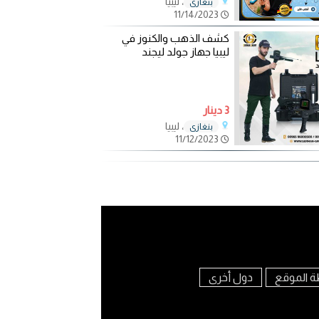
، ليبيا
بنغازي
11/14/2023
كشف الذهب والكنوز في
ليبيا جهاز جولد ليجند
3 دينار
، ليبيا
بنغازي
11/12/2023
ة الموقع
دول أخرى