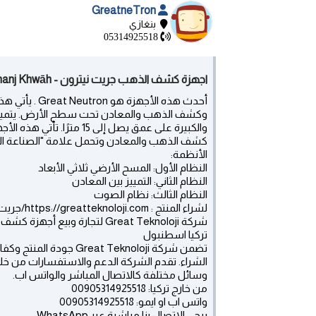
GreatneTron
بنغازي
05314925518
اجهزة كشف الذهب جريت نيترون - Arghanj Khwāh
وكشف الذهب والمعادن تحت سطح الأرض. يتميز ب
والكبيرة على عمق يصل إلى 
كشف الذهب والمعادن وتحمل علامة "الصناعة الألم
الأنظمة:
النظام الأول: المسح الأرضي ثلاثي الأبعاد
النظام الثاني: التمييز بين المعادن
النظام الثالث: نظام الصوت
لشراء المنتج : https://greatteknoloji.com/جريت-نيترون/
شركة Great Teknoloji لتجارة وبيع أجهزة كشف المعادن والذهب
تركيا اسطنبول
تضمن شركة eat Teknoloji
الشراء. تقدم الشركة الدعم والاستفسارات من خ
وسائل مختلفة كالاتصال المباشر والواتس اب.
من خارج تركيا: 00905314925518
واتس اب او ايمو: 00905314925518
يرجى الاتصال بنا مباشرة عبر WhatsApp