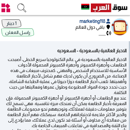
marketing118
1 دينار
باقي دول العالم
راسل المعلن
___
الاحبار العالمية بالسعودية - السعوديه
الاحبار العالمية بالسعودية في عالم التكنولوجيا سريع الخطى، أصبحت
الطابعات وأجهزة الكمبيوتر وأجهزة الكمبيوتر المحمولة الأدوات
الأساسية للاستخدام الشخصي والمهني. كمحترف مبيعات في هذه
الصناعة، من الضروري أن يكون لديك فهم شامل لأحبار الطابعة
وأهميتها. تلعب أحبار الطابعة دورًا حيويًا في عملية الطباعة الشاملة،
حيث تحدد جودة المواد المطبوعة وطول عمرها وفعاليتها من حيث
التكلفة.
عند بيع الطابعات أو أجهزة الكمبيوتر أو أجهزة الكمبيوتر المحمولة، فإن
المعرفة بأحبار الطابعة يمكن أن تمنحك ميزة تنافسية. فهي تسمح لك
بتوفير معلومات دقيقة لعملائك، وتوجيههم نحو مجموعات الطابعة
والحبر الأكثر ملاءمة لاحتياجاتهم الخاصة. سيمكنك فهم أحبار الطابعة
من معالجة أي مخاوف أو أسئلة قد تكون لدى عملائك، مما يؤدي إلى
بناء الثقة والمصداقية في تفاعلات المبيعات الخاصة بك.