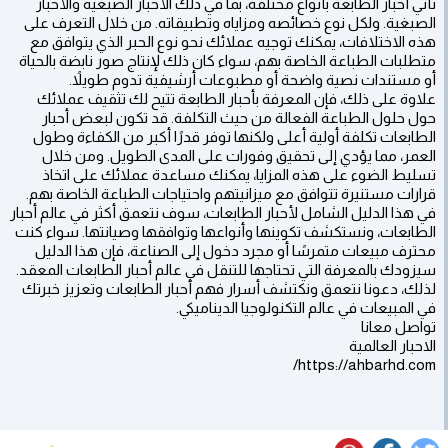
تأتي أحبار الطابعة بأنواع مختلفة، بما في ذلك الأحبار الصبغية والأحبار
الصبغية. ولكل نوع خصائصه ومزاياه وتطبيقاته. من خلال التعرف على
هذه الاختلافات، يمكنك توجيه عملائك نحو نوع الحبر الذي يتوافق مع
متطلبات الطباعة الخاصة بهم، سواء كان ذلك لإنتاج صور نابضة بالحياة
أو مستندات نصية واضحة أو مطبوعات أرشيفية تدوم طويلاً.
علاوة على ذلك، فإن المعرفة بأحبار الطابعة تتيح لك تثقيف عملائك
حول حلول الطباعة الفعالة من حيث التكلفة. قد تكون لبعض أحبار
الطابعات تكلفة أولية أعلى ولكنها توفر قدرًا أكبر من الكفاءة وطول
العمر، مما يؤدي إلى تحقيق وفورات على المدى الطويل. ومن خلال
تسليط الضوء على هذه المزايا، يمكنك مساعدة عملائك على اتخاذ
قرارات مستنيرة تتوافق مع ميزانيتهم ​​واحتياجات الطباعة الخاصة بهم.
في هذا الدليل الشامل لأحبار الطابعات، سوف نتعمق أكثر في عالم أحبار
الطابعات، ونستكشف تكوينها وأنواعها وتوافقها وصيانتها. سواء كنت
محترف مبيعات متمرسًا أو مجرد دخول إلى الصناعة، فإن هذا الدليل
سيزودك بالمعرفة التي تحتاجها للتنقل في عالم أحبار الطابعات المعقد.
لذلك، دعونا نتعمق ونكتشف أسرار فهم أحبار الطابعات وتعزيز خبرتك
في المبيعات في عالم التكنولوجيا الديناميكي.
تواصل معانا
الاحبار العالمية
https://ahbarhd.com/