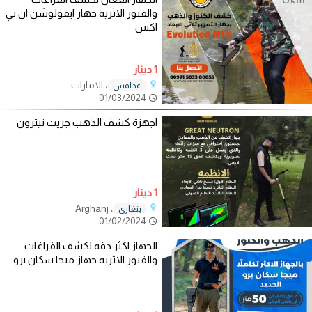
والقبور الاثريه جهاز ايفولوشن ان تي
اكس
1 دينار
، الامارات
غدلمس
01/03/2024
اجهزة كشف الذهب جريت نيترون
1 دينار
، Arghanj
بنغازي
01/02/2024
الجهاز اكثر دقه لكشف الفراغات
والقبور الاثريه جهاز ميجا سكان برو