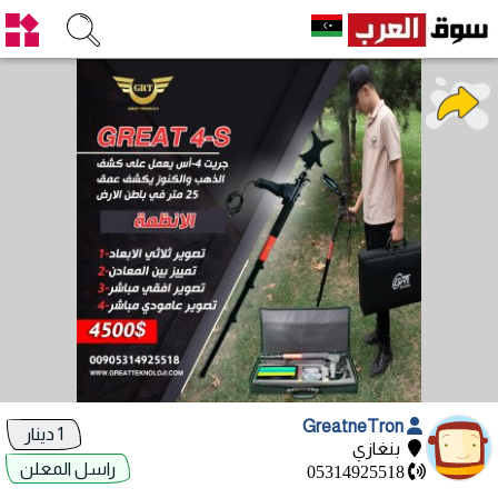
GreatneTron
1 دينار
بنغازي
راسل المعلن
05314925518