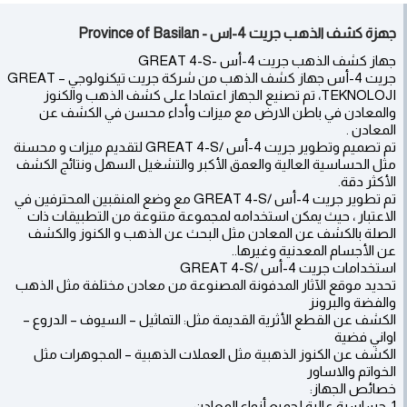
جهزة كشف الذهب جريت 4-اس - Province of Basilan
جهاز كشف الذهب جريت 4-أس -GREAT 4-S
جريت 4-أس جهاز كشف الذهب من شركة جريت تيكنولوجي – GREAT
TEKNOLOJI، تم تصنيع الجهاز اعتمادا على كشف الذهب والكنوز
والمعادن في باطن الارض مع ميزات وأداء محسن في الكشف عن
المعادن .
تم تصميم وتطوير جريت 4-أس /GREAT 4-S لتقديم ميزات و محسنة
مثل الحساسية العالية والعمق الأكبر والتشغيل السهل ونتائج الكشف
الأكثر دقة.
تم تطوير جريت 4-أس /GREAT 4-S مع وضع المنقبين المحترفين في
الاعتبار ، حيث يمكن استخدامه لمجموعة متنوعة من التطبيقات ذات
الصلة بالكشف عن المعادن مثل البحث عن الذهب و الكنوز والكشف
عن الأجسام المعدنية وغيرها..
استخدامات جريت 4-أس /GREAT 4-S
تحديد موقع الآثار المدفونة المصنوعة من معادن مختلفة مثل الذهب
والفضة والبرونز
الكشف عن القطع الأثرية القديمة مثل: التماثيل – السيوف – الدروع –
اواني فضية
الكشف عن الكنوز الذهبية مثل العملات الذهبية – المجوهرات مثل
الخواتم والاساور
خصائص الجهاز:
1-حساسية عالية لجميع أنواع المعادن