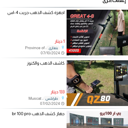
إعلانات أخرى
اجهزة كشف الذهب جريت 4-اس
1 دينار
، Province of
بنغازي
07/10/2024
كاشف الذهب والكنوز
133 دينار
، Muscat
طرابلـس
07/02/2024
جهاز كشف الذهب br 100 pro