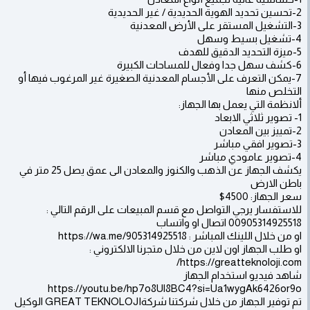
2-تحسين تحديد الهوية الحديدية / غير الحديدية
3-التشغيل المستقر على الأرض المعدنية
4-تشغيل بسيط وسهل
5-ميزة التحديد الدقيق للهدف
6-كشف سهل جدا وفعال للمساحات الكبيرة
7-يمكن التعرف على الأجسام المعدنية الصغيرة غير المرغوب فيها أو
التخلص منها
ألانظمة التي يعمل بها الجهاز:
1- تصوير ثلاثي الابعاد
2-تمييز بين المعادن
3-تصوير افقي مباشر
4-تصوير عامودي مباشر
يكشف الجهاز عن الذهب والكنوز والمعادن الى عمق يصل 25 متر في
باطن الارض
سعر الجهاز: 4500$
للاستفسار يرجي التواصل مع قسم المبيعات على الرقم التالي :
00905314925518 اتصال او واتساب
او من خلال اللينك المباشر : https://wa.me/905314925518
او طلب الجهاز اون لاين من خلال متجرنا الالكتروني :
https://greatteknoloji.com/
شاهد فيديو استخدام الجهاز
https://youtu.be/hp7o8Ul8BC4?si=Ua1wygAk6426or9o
تم توفير الجهاز من خلال شركتنا شركةGREAT TEKNOLOJI الوكيل