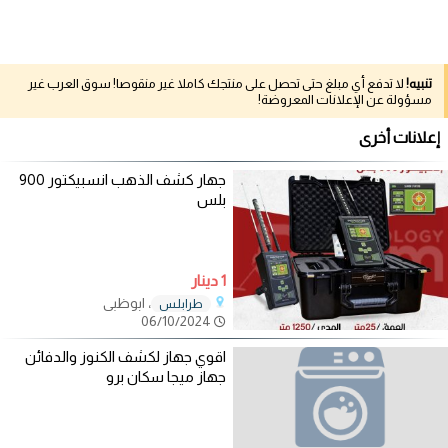
تنبيه!
لا تدفع أي مبلغ حتى تحصل على منتجك كاملا غير منقوصا! سوق العرب غير
مسؤولة عن الإعلانات المعروضة!
إعلانات أخرى
جهار كشف الذهب انسبيكتور 900
بلس
1 دينار
، ابوظبي
طرابلـس
06/10/2024
اقوي جهاز لكشف الكنوز والدفائن
جهاز ميجا سكان برو